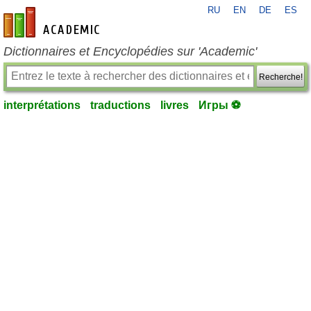
RU
EN
DE
ES
fr-academic.com
Dictionnaires et Encyclopédies sur 'Academic'
Recherche!
interprétations
traductions
livres
Игры ⚽