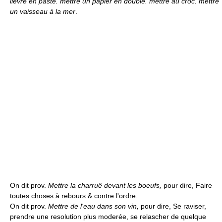
liévre en paste. mettre un papier en double. mettre au croc. mettre
un vaisseau à la mer
.
On dit prov.
Mettre la charruë devant les boeufs,
pour dire, Faire
toutes choses à rebours & contre l'ordre.
On dit prov.
Mettre de l'eau dans son vin,
pour dire, Se raviser,
prendre une resolution plus moderée, se relascher de quelque